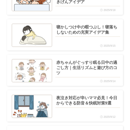
きげんアイデア
2025/9/18
寝かしつけ中の暇つぶし！寝落ち
しないための充実アイデア集
2025/9/15
赤ちゃんがぐっすり眠る日中の過
ごし方｜生活リズムと遊び方のコ
ツ
2025/9/14
夜泣き対応が辛いママ必見！今日
からできる防音＆快眠対策9選
2025/9/12