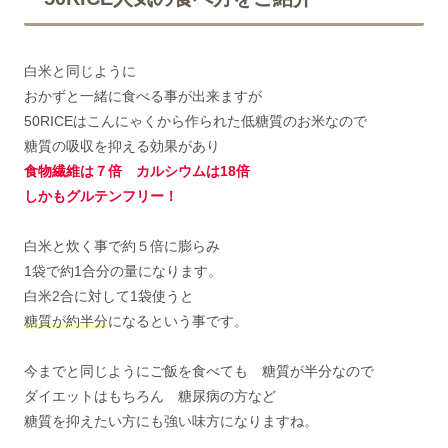
白米と同じように
おかずと一緒に食べる事が出来ますが
50RICEはこんにゃくから作られた低糖質のお米なので
糖質の吸収を抑える効果があり
食物繊維は７倍
カルシウムは18倍
しかもグルテンフリー！
白米と炊く事で約５倍に膨らみ
1袋で約1合分の量になります。
白米2合に対して1袋使うと
糖質が約半分
になるという事です。
今までと同じようにご飯を食べても 糖質が半分なので
ダイエットはもちろん 糖尿病の方など
糖質を抑えたい方にも強い味方になりますね。