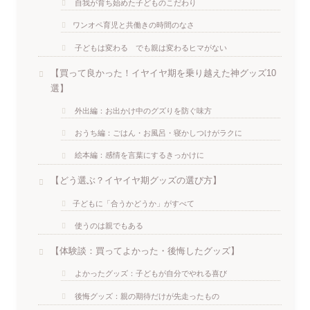
自我が育ち始めた子どものこだわり
ワンオペ育児と共働きの時間のなさ
子どもは変わる でも親は変わるヒマがない
【買って良かった！イヤイヤ期を乗り越えた神グッズ10
選】
外出編：お出かけ中のグズりを防ぐ味方
おうち編：ごはん・お風呂・寝かしつけがラクに
絵本編：感情を言葉にするきっかけに
【どう選ぶ？イヤイヤ期グッズの選び方】
子どもに「合うかどうか」がすべて
使うのは親でもある
【体験談：買ってよかった・後悔したグッズ】
よかったグッズ：子どもが自分でやれる喜び
後悔グッズ：親の期待だけが先走ったもの