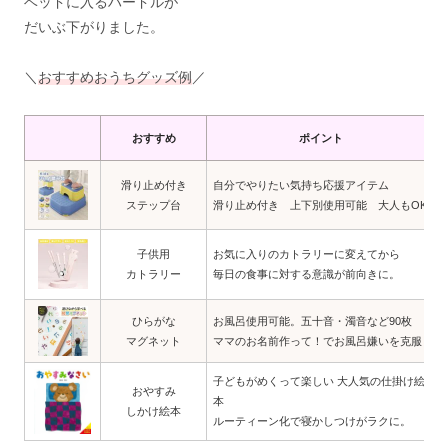
ベッドに入るハードルが
だいぶ下がりました。
＼
おすすめおうちグッズ例
／
おすすめ
ポイント
滑り止め付き
自分でやりたい気持ち応援アイテム
ステップ台
滑り止め付き 上下別使用可能 大人もOK
子供用
お気に入りのカトラリーに変えてから
カトラリー
毎日の食事に対する意識が前向きに。
ひらがな
お風呂使用可能。五十音・濁音など90枚
マグネット
ママのお名前作って！でお風呂嫌いを克服
子どもがめくって楽しい 大人気の仕掛け絵
おやすみ
本
しかけ絵本
ルーティーン化で寝かしつけがラクに。