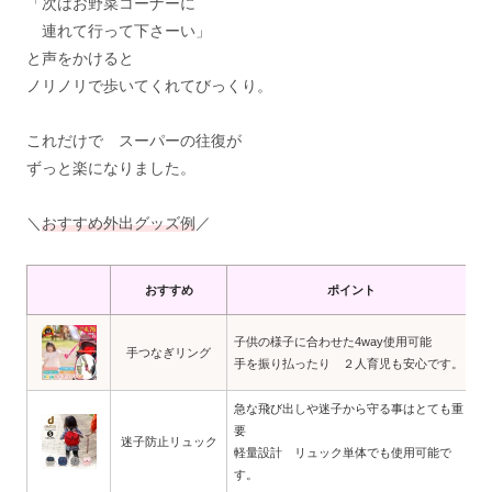
「次はお野菜コーナーに
連れて行って下さーい」
と声をかけると
ノリノリで歩いてくれてびっくり。
これだけで スーパーの往復が
ずっと楽になりました。
＼
おすすめ外出グッズ例
／
おすすめ
ポイント
子供の様子に合わせた4way使用可能
手つなぎリング
手を振り払ったり ２人育児も安心です。
急な飛び出しや迷子から守る事はとても重
要
迷子防止リュック
軽量設計 リュック単体でも使用可能で
す。